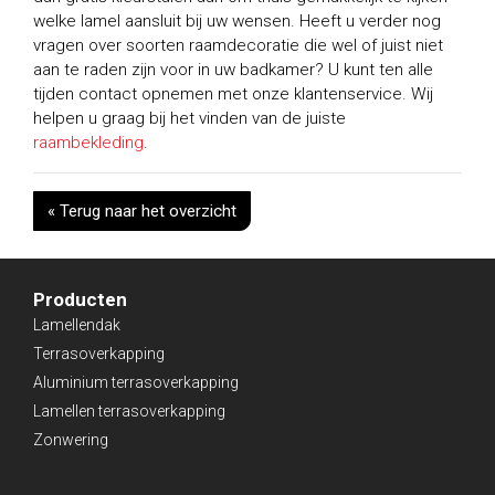
welke lamel aansluit bij uw wensen. Heeft u verder nog
vragen over soorten raamdecoratie die wel of juist niet
aan te raden zijn voor in uw badkamer? U kunt ten alle
tijden contact opnemen met onze klantenservice. Wij
helpen u graag bij het vinden van de juiste
raambekleding
.
« Terug naar het overzicht
Producten
Lamellendak
Terrasoverkapping
Aluminium terrasoverkapping
Lamellen terrasoverkapping
Zonwering