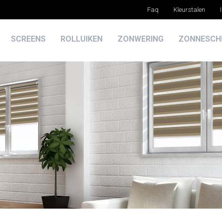
Faq
Kleurstalen
SCREENS
ROLLUIKEN
ZONWERING
ZONNESCH