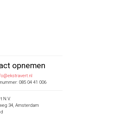
act opnemen
fo@ekstravert.nl
nummer: 085 04 41 006
t N.V.
weg 34, Amsterdam
nd