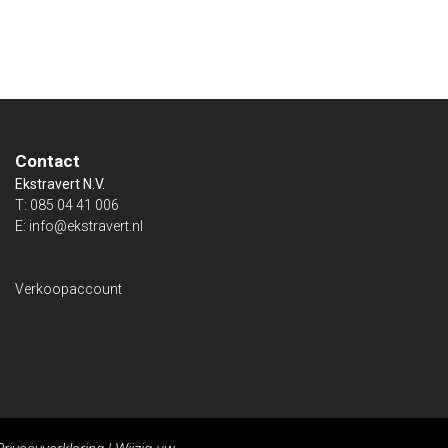
Contact
Ekstravert N.V.
T:
085 04 41 006
E:
info@ekstravert.nl
Verkoopaccount